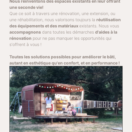
Nous réinventons des espaces existants en leur offrant
une seconde vie!
Que ce soit à travers une rénovation, une extension, ou
une réhabilitation, nous valorisons toujours la
réutilisation
des équipements et des matériaux
existants. Nous vous
accompagnons
dans toutes les démarches
d'aides à la
rénovation
pour ne pas manquer les opportunités qui
s'offrent à vous !
Toutes les solutions possibles pour améliorer le bâti,
autant en esthétique
qu'en
confort, et en performance !