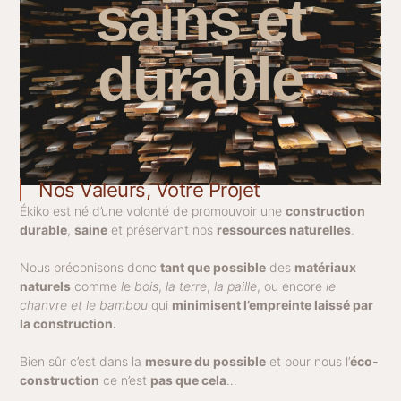
sains et
durable
Nos Valeurs, Votre Projet
Ékiko est né d’une volonté de promouvoir une
construction
durable
,
saine
et préservant nos
ressources naturelles
.
Nous préconisons donc
tant que possible
des
matériaux
naturels
comme
l
e
bois
,
la terre
,
la paille
, ou encore
le
chanvre
et
le bambou
qui
minimisent l’empreinte laissé par
la construction.
Bien sûr c’est dans la
mesure du possible
et pour nous l’
éco-
construction
ce n’est
pas que cela
…