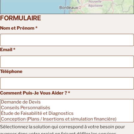
FORMULAIRE
Nom et Prénom
*
Email
*
Téléphone
Téléphone
Comment Puis-Je Vous Aider ?
*
Aider
Sélectionnez la solution qui correspond à votre besoin pour
avancer dans votre projet en faisant défiler les services.