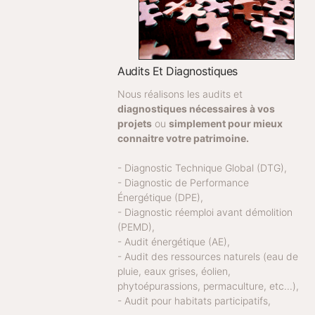
Audits Et Diagnostiques
Nous réalisons les audits et
diagnostiques nécessaires à vos
projets
ou
simplement pour mieux
connaitre votre patrimoine.
- Diagnostic Technique Global (DTG),
- Diagnostic de Performance
Énergétique (DPE),
- Diagnostic réemploi avant démolition
(PEMD),
- Audit énergétique (AE),
- Audit des ressources naturels (eau de
pluie, eaux grises, éolien,
phytoépurassions, permaculture, etc...),
- Audit pour habitats participatifs,